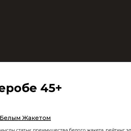
еробе 45+
с Белым Жакетом
 статьи: преимущества белого жакета, рейтинг элег