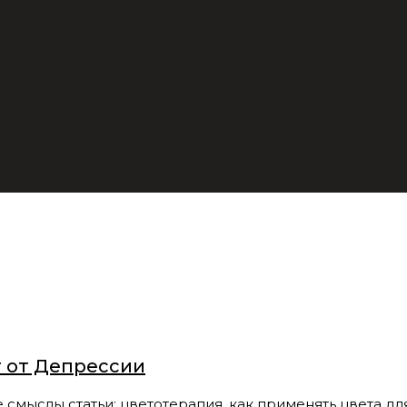
т от Депрессии
лы статьи: цветотерапия, как применять цвета для 