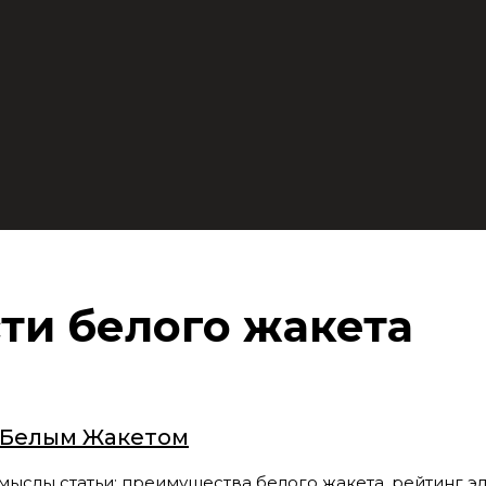
ти белого жакета
с Белым Жакетом
 статьи: преимущества белого жакета, рейтинг элег