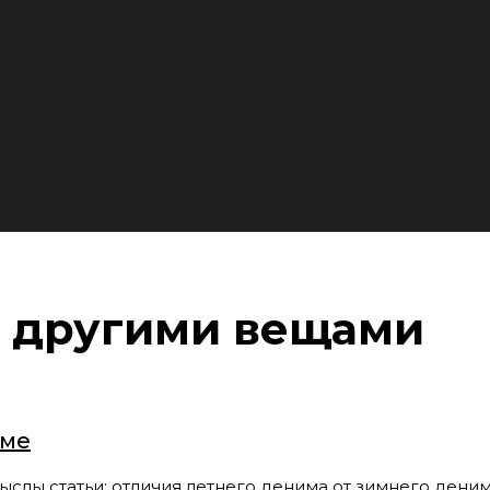
с другими вещами
име
статьи: отличия летнего денима от зимнего денима, 