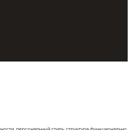
ности, персональный стиль, структура функционально