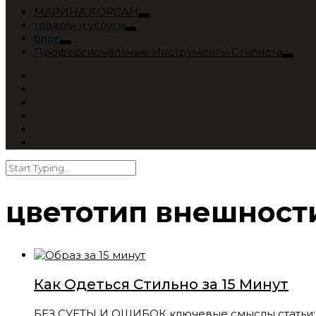
МАРИНА КОРСАН
товары и услуги
блог
Профессиональные Инструменты Стилиста
цветотип внешност
Как Одеться Стильно за 15 Минут
БЕЗ СУЕТЫ И ОШИБОК ключевые смыслы статьи: ст