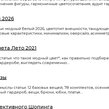
нения фигуры, гармоничные цветосочетания, аудит г
 2026
модный белый 2026, цветотип внешности, танцующее 
овые характеристики, минимализм, оверсайз, асиммет
ета Лето 2021
и: что такое модный цвет*, как правильно подбирать
гардеробе, выглядеть современно…
азы
ы статьи: 12 базовых вещей, 78 комплектов, осенняя 
вый гардероб, вещи, брюки, юбки, платья…
фективного Шопинга