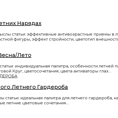
Летних Нарядах
татьи: эффективные антивозрастные приемы в летни
стной фигуры, эффект стройности, цветотип внешности
Весна/Лето
ьи: индивидуальная палитра, особенности летней пал
товой Круг, цветосочетания, цвета активаторы глаз…
ого Летнего Гардероба
атьи: идеальная палитра для летнего гардероба, ка
вые летние цветовые сочетания…