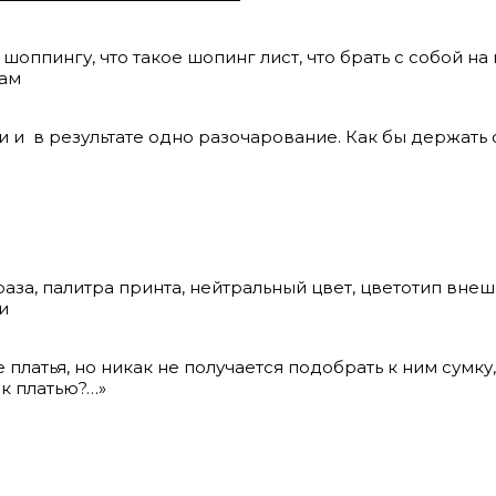
оппингу, что такое шопинг лист, что брать с собой на 
кам
и и в результате одно разочарование. Как бы держать 
аза, палитра принта, нейтральный цвет, цветотип внеш
и
платья, но никак не получается подобрать к ним сумку
 к платью?…»