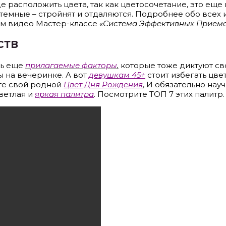
де расположить цвета, так как цветосочетание, это еще
 темные – стройнят и отдаляются. Подробнее обо всех
ем видео Мастер-классе
«Система Эффективных Приемо
СТВ
ть еще
прилагаемые факторы
,
которые тоже диктуют сво
ы на вечеринке. А вот
девушкам 45+
стоит избегать цв
ите свой родной
Цвет Дня Рождения
, И обязательно нау
ветлая и
яркая палитра
. Посмотрите ТОП 7 этих палитр