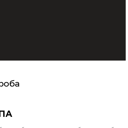
роба
ПА