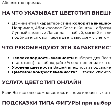
Абсолютно прямая.
НА ЧТО УКАЗЫВАЕТ ЦВЕТОТИП ВНЕШ
Доминантная характеристика
колорита внешно
Например, Абрикосовое Безе и Каштан – образую
Лунный камень и Лаванда – слабый, мягкий и к л
подбирается своя карта цветовых схем с учетом ц
ЧТО РЕКОМЕНДУЮТ ЭТИ ХАРАКТЕРИС
Теплохолодность внешности
выберет для Вас т
цветотипы), то соблюдайте % соотношения их в о
Уровень цветности
Вашей внешности подскажет,
Цветовой Контраст внешности*
— также ключева
УСЛУГА ЦВЕТОТИП ОНЛАЙН
Если Вы все еще сомневаетесь в своих идеальных отте
ПОДСКАЗКИ ТИПА ФИГУРЫ при выборе