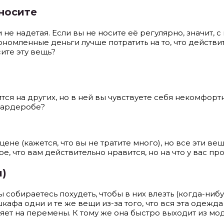
 носите
 не надетая. Если вы не носите её регулярно, значит, с 
ономленные деньги лучше потратить на то, что действи
сите эту вещь?
ится на других, но в ней вы чувствуете себя некомфорт
гардеробе?
ене (кажется, что вы не тратите много), но все эти в
, что вам действительно нравится, но на что у вас про
и)
 собираетесь похудеть, чтобы в них влезть (когда-ниб
кафа одни и те же вещи из-за того, что вся эта одежда
ет на перемены. К тому же она быстро выходит из мо