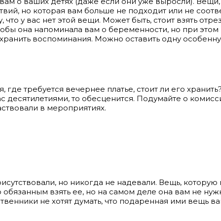
вам о ваших детях (даже если они уже выросли). Вещ
твий, но которая вам больше не подходит или не соот
 что у вас нет этой вещи. Может быть, стоит взять отре
чтобы она напоминала вам о беременности, но при этом
хранить воспоминания. Можно оставить одну особенную
где требуется вечернее платье, стоит ли его хранить?
вас десятилетиями, то обесценится. Подумайте о комис
аствовали в мероприятиях.
исутствовали, но никогда не надевали. Вещь, которую 
обязанным взять ее, но на самом деле она вам не нужна
енники не хотят думать, что подаренная ими вещь вам в