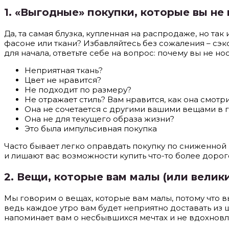
1. «Выгодные» покупки, которые вы не
Да, та самая блузка, купленная на распродаже, но так и
фасоне или ткани? Избавляйтесь без сожаления – сэк
для начала, ответьте себе на вопрос: почему вы не но
Неприятная ткань?
Цвет не нравится?
Не подходит по размеру?
Не отражает стиль? Вам нравится, как она смотр
Она не сочетается с другими вашими вещами в 
Она не для текущего образа жизни?
Это была импульсивная покупка
Часто бывает легко оправдать покупку по сниженной ц
и лишают вас возможности купить что-то более дорогое
2.
Вещи, которые вам малы (или велик
Мы говорим о вещах, которые вам малы, потому что вы
ведь каждое утро вам будет неприятно доставать из ш
напоминает вам о несбывшихся мечтах и не вдохновля