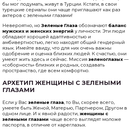
бы мог подумать, живут в Турции. Кстати, в свои
турецкие сериалы они чаще приглашают как раз
актеров с зелеными глазами!
Невероятно, но
Зеленые Глаза
обозначают
баланс
мужских и женских энергий
у личности. Эти люди
обладают хорошей адаптивностью и
амбивертностью, легко находят общий гендерный
язык. Имейте ввиду, что для них очень важны
одобрение и оценка близких людей. К счастью, они
умеют жить здесь и сейчас. Миссия
зеленоглазых
—
«соборность» близких и родных, создавать
пространство, где всем комфортно.
АРХЕТИП ЖЕНЩИНЫ С ЗЕЛЕНЫМИ
ГЛАЗАМИ
Если у Вас
зеленые глаза
, то Вы, скорее всего,
умеете быть Женой, Матерью, Партнером, Другом в
одном лице. И к явной радости,
женщины с
зелеными глазами
чаще всего выглядят моложе
паспорта, в отличие от кареглазых.