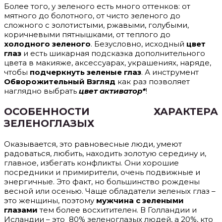
Более того, у зеленого есть много оттенков: от
мятного до болотного, от чисто зеленого до
сложного с золотистыми, ржавыми, голубыми,
коричневыми пятнышками, от теплого до
холодного зеленого
. Безусловно, исходный
цвет
глаз
и есть шикарная подсказка дополнительного
цвета в макияже, аксессуарах, украшениях, наряде,
чтобы
подчеркнуть зеленые глаз
. А инструмент
Обворожительный Взгляд
как раз позволяет
наглядно выбрать
цвет активатор*
!
ОСОБЕННОСТИ ХАРАКТЕРА
ЗЕЛЕНОГЛАЗЫХ
Оказывается, это равновесные люди, умеют
радоваться, любить, находить золотую середину и,
главное, избегать конфликты. Они хорошие
посредники и примирители, очень подвижные и
энергичные. Это факт, но большинство рождены
весной или осенью. Чаще обладатели зеленых глаз –
это женщины, поэтому
мужчина с зелеными
глазами
тем более восхитителен. В Голландии и
Исландии – это 80% зеленоглазых людей, а 20%, кто