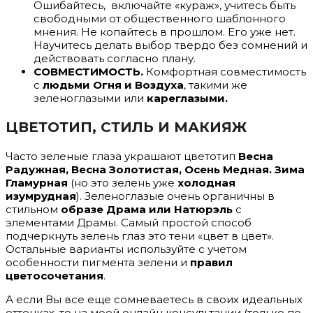
Ошибайтесь, включайте «кураж», учитесь быть
свободными от общественного шаблонного
мнения. Не копайтесь в прошлом. Его уже нет.
Научитесь делать выбор твердо без сомнений и
действовать согласно плану.
СОВМЕСТИМОСТЬ.
Комфортная совместимость
с
людьми Огня и Воздуха
, такими же
зеленоглазыми или
кареглазыми.
ЦВЕТОТИП, СТИЛЬ И МАКИЯЖ
Часто зеленые глаза украшают цветотип
Весна
Радужная, Весна Золотистая, Осень Медная. Зима
Гламурная
(но это зелень уже
холодная
изумрудная
). Зеленоглазые очень органичны в
стильном
образе Драма или Натюрэль
с
элементами Драмы. Самый простой способ
подчеркнуть зелень глаз это тени «цвет в цвет».
Остальные варианты используйте с учетом
особенности пигмента зелени и
правил
цветосочетания
.
А если Вы все еще сомневаетесь в своих идеальных
оттенках, то на моей онлайн консультации (только по