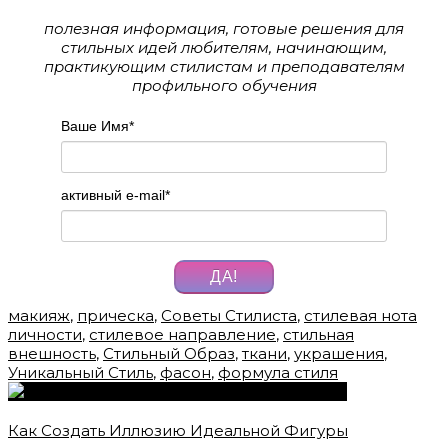
полезная информация, готовые решения для
стильных идей любителям, начинающим,
практикующим стилистам и преподавателям
профильного обучения
Ваше Имя
*
активный e-mail
*
ДА!
макияж
,
прическа
,
Советы Стилиста
,
стилевая нота
личности
,
стилевое направление
,
стильная
внешность
,
Стильный Образ
,
ткани
,
украшения
,
Уникальный Стиль
,
фасон
,
формула стиля
Как Создать Иллюзию Идеальной Фигуры