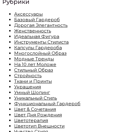
Рубрики
Аксессуары
Базовый Гардероб
Дорогая Элегантность
Женственность
Идеальная Фигура
Инструменты Стилиста
Капсулы Гардероба
Многослойный Образ
Модные Тренды
На 10 лет Моложе
Стильный Образ
Стройность
Ткани и Принты
Украшения
Умный Шопинг
Уникальный Стиль
Функциональный Гардероб
Цвет & Сочетания
Цвет Дня Рождения
Цветотерапия
Цветотип Внешности
Чувство Стиля