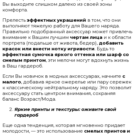
Вы выходите слишком далеко из своей зоны
комфорта.
Прелесть
эффектных украшений
в том, что они
выполняют тяжелую работу для Вашего наряда.
Правильно подобранный аксессуар может привлечь
внимание к Вашим лучшим
чертам лица
и к области
портрета (подальше от живота, бедер),
добавить
красок или внести нотку игривости
. Будь то
эффектная сумочка
яркого оттенка или шарф со
смелым принтом
, эти мелочи могут вдохнуть жизнь
в Ваш гардероб.
Если Вы новичок в модных аксессуарах, начните
с
малого
, добавив яркое ожерелье или пару сережек
к классическому нейтральному наряду. Это позволит
аксессуару стать центром внимания, сохраняя
баланс Возраст/Мода.
Яркие принты и текстуры: оживите свой
гардероб
Еще одна тенденция, которая мгновенно придает
молодости, — это использование
смелых принтов и