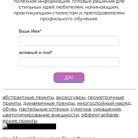
полезная информация, готовые решения для
стильных идей любителям, начинающим,
практикующим стилистам и преподавателям
профильного обучения
Ваше Имя
*
активный e-mail
*
ДА!
абстрактные принты
,
аксессуары
,
геометричные
принты
,
динамичные тренды
,
многослойный наряд
,
обувь
,
пастельные оттенки
,
сумочка
,
украшения
,
цветотипирование внешности
,
эффект antiage
,
яркие принты