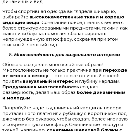
динамичный вид.
Чтобы спортивная одежда выглядела шикарно,
выбирайте
высококачественные ткани и хорошо
сидящие вещи
. Сочетание повседневных вещей с
более структурированными предметами, такими как
жакет или блузка, помогает сбалансировать
непринужденную атмосферу, сохраняя при этом
стильный внешний вид.
Многослойность для визуального интереса
Обожаю создавать многослойные образы!
Многослойность не только практична
при переходе
от сезона к сезону
— это также отличный способ
придать
визуальный интерес
и глубину нарядам.
Продуманная многослойность
создает
размерность, делая Ваш образ
более динамичным
и молодым.
Попробуйте надеть удлиненный кардиган поверх
приталенного платья или рубашку с воротником под
джемпер без рукавов, чтобы создать более игривую
и современную атмосферу. Смешивание текстур и
тканей, например,
сочетание шелковой блузки с