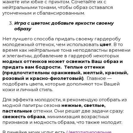
жакете или юбке с принтом. Сочетайте их с
нейтральными тонами, чтобы образ оставался
утонченным и сбалансированным.
Игра с цветом: добавьте яркости своему
образу
Нет лучшего способа придать своему гардеробу
молодежный оттенок, чем использовать
цвет
. В то
время как нейтральные тона неподвластны времени
и элегантны, добавление в гардероб некоторых
модных оттенков может освежить Ваш образ и
придать вам бодрости. Теплые оттенки
(предпочтительны оранжевый, желтый, красный,
розовый и красно-фиолетовый)
. Главное —
подобрать цвета, которые дополняют тон Вашей
кожи и личный стиль.
Для эффекта молодости, я рекомендую отобрать из
модной палитры сезона
нежные, светлые,
пастельные
оттенки. Они решат две задачи сразу:
свежесть образа
, минимизация возрастных
признаков и модность образа, что также молодит.
В линейке моих услуг есть
Цветотипирование