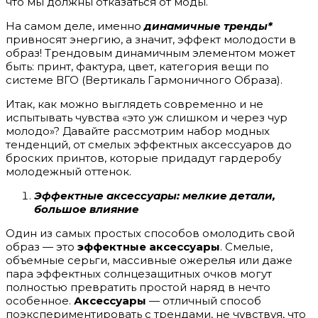
что мы должны отказаться от моды.
На самом деле, именно
динамичные
тренды*
привносят энергию, а значит, эффект молодости в
образ! Трендовым динамичным элементом может
быть: принт, фактура, цвет, категория вещи по
системе ВГО (Вертикаль Гармоничного Образа).
Итак, как можно выглядеть современно и не
испытывать чувства «это уж слишком и через чур
молодо»? Давайте рассмотрим набор модных
тенденций, от смелых эффектных аксессуаров до
броских принтов, которые придадут гардеробу
молодежный оттенок.
Эффектные аксессуары: мелкие детали,
большое влияние
Один из самых простых способов омолодить свой
образ — это
эффектные аксессуары
. Смелые,
объемные серьги, массивные ожерелья или даже
пара эффектных солнцезащитных очков могут
полностью превратить простой наряд в нечто
особенное.
Аксессуары
— отличный способ
поэкспериментировать с трендами, не чувствуя, что