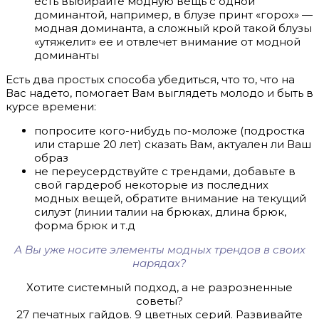
есть выбирайте модную вещь с одной
доминантой, например, в блузе принт «горох» —
модная доминанта, а сложный крой такой блузы
«утяжелит» ее и отвлечет внимание от модной
доминанты
Есть два простых способа убедиться, что то, что на
Вас надето, помогает Вам выглядеть молодо и быть в
курсе времени:
попросите кого-нибудь по-моложе (подростка
или старше 20 лет) сказать Вам, актуален ли Ваш
образ
не переусердствуйте с трендами, добавьте в
свой гардероб некоторые из последних
модных вещей, обратите внимание на текущий
силуэт (линии талии на брюках, длина брюк,
форма брюк и т.д
А Вы уже носите элементы модных трендов в своих
нарядах?
Хотите системный подход, а не разрозненные
советы?
27 печатных гайдов. 9 цветных серий. Развивайте